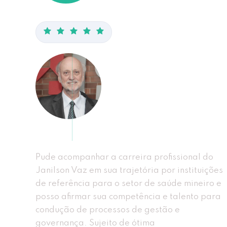
Dr. Reginaldo
Teófanes, Presidente
da Central Hospitais
MG e Hospital Santa
Rita, VP da FBH (Fed.
Brasileira Hospitais)
Pude acompanhar a carreira profissional do
Janilson Vaz em sua trajetória por instituições
de referência para o setor de saúde mineiro e
posso afirmar sua competência e talento para
condução de processos de gestão e
governança. Sujeito de ótima