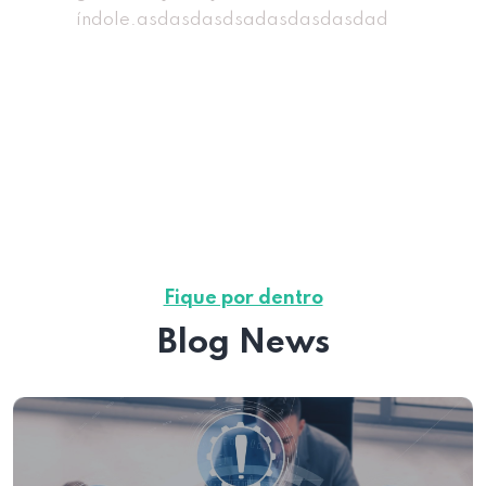
índole.asdasdasdsadasdasdasdad
1
/
3
Fique por dentro
Blog News